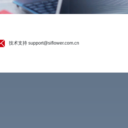
技术支持 support@siflower.com.cn